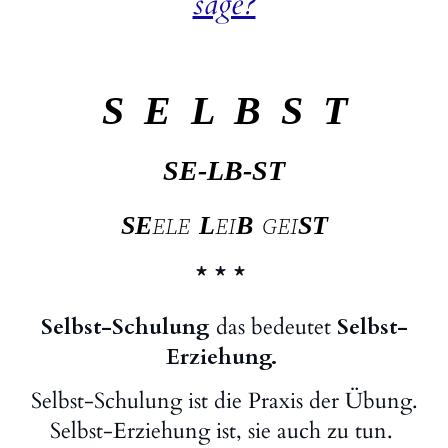
sage?
S E L B S T
SE-LB-ST
SE
ELE
L
EI
B
GEI
ST
* * *
Selbst-Schulung
das bedeutet
Selbst-
Erziehung.
Selbst-Schulung ist die Praxis der Übung.
Selbst-Erziehung ist, sie auch zu tun.